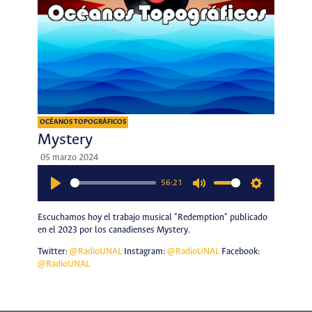
OCÉANOS TOPOGRÁFICOS
Mystery
05 marzo 2024
56:21
Play
Mute
Settings
Escuchamos hoy el trabajo musical "Redemption" publicado
en el 2023 por los canadienses Mystery.
Twitter:
@RadioUNAL
Instagram:
@RadioUNAL
Facebook:
@RadioUNAL