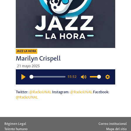
JAZZ LA HORA
Marilyn Crispell
21 mayo 2025
55:52
Play
Mute
Settings
Twitter:
@RadioUNAL
Instagram:
@RadioUNAL
Facebook:
@RadioUNAL
Régimen Legal
Correo institucional
Talento humano
Mapa del sitio