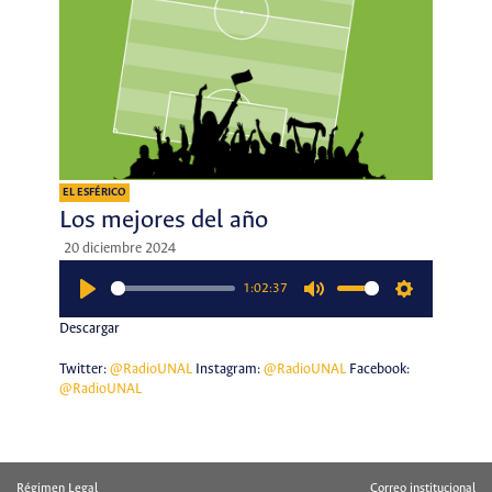
EL ESFÉRICO
Los mejores del año
20 diciembre 2024
1:02:37
Play
Mute
Settings
Descargar
Twitter:
@RadioUNAL
Instagram:
@RadioUNAL
Facebook:
@RadioUNAL
Régimen Legal
Correo institucional