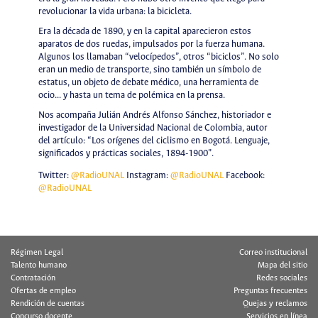
revolucionar la vida urbana: la bicicleta.
Era la década de 1890, y en la capital aparecieron estos
aparatos de dos ruedas, impulsados por la fuerza humana.
Algunos los llamaban “velocípedos”, otros “biciclos”. No solo
eran un medio de transporte, sino también un símbolo de
estatus, un objeto de debate médico, una herramienta de
ocio... y hasta un tema de polémica en la prensa.
Nos acompaña Julián Andrés Alfonso Sánchez, historiador e
investigador de la Universidad Nacional de Colombia, autor
del artículo: “Los orígenes del ciclismo en Bogotá. Lenguaje,
significados y prácticas sociales, 1894-1900”.
Twitter:
@RadioUNAL
Instagram:
@RadioUNAL
Facebook:
@RadioUNAL
Régimen Legal
Correo institucional
Talento humano
Mapa del sitio
Contratación
Redes sociales
Ofertas de empleo
Preguntas frecuentes
Rendición de cuentas
Quejas y reclamos
Concurso docente
Servicios en línea