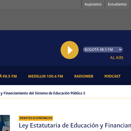
Aspirantes
Estudiantes
AL AIRE: Sonid
(CURRENT)
(CURRENT)
(CURRENT)
(CURR
 98.5 FM
MEDELLIN 100.4 FM
RADIOWEB
PODCAST
 y Financiamiento del Sistema de Educación Pública 3
DEBATES ECONÓMICOS
Ley Estatutaria de Educación y Financia