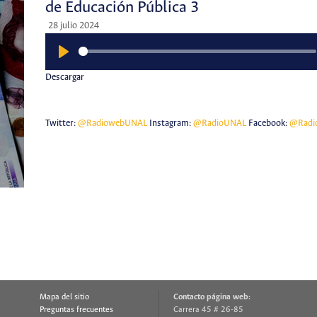
de Educación Pública 3
28 julio 2024
Play
Descargar
Twitter:
@RadiowebUNAL
Instagram:
@RadioUNAL
Facebook:
@Radi
Mapa del sitio
Contacto página web:
Preguntas frecuentes
Carrera 45 # 26-85