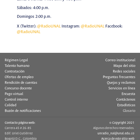
Sábados: 4:00 p.m.
Domingos 2:00 p.m.
X (Twitter):
@RadioUNAL
Instagram:
@RadioUNAL
Facebook:
@RadioUNAL
Régimen Legal
Correo institucional
Talento humano
Mapa del sitio
Contratación
Redes sociales
Ofertas de empleo
Preguntas frecuentes
Rendición de cuentas
Quejas y reclamos
Concurso docente
Servicios en línea
Pago virtual
Encuesta
Control interno
Contáctenos
Calidad
Estadísticas
Buzón de notificaciones
Glosario
Contacto página web:
© Copyright 2021
Carrera 45 # 26-85
Algunos derechos reservados.
Edif. Uriel Gutiérrez
unradio_nal@unal.edu.co
Bogotá D.C., Colombia
Acerca de este sitio web