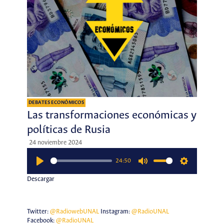
DEBATES ECONÓMICOS
Las transformaciones económicas y
políticas de Rusia
24 noviembre 2024
24:50
Play
Mute
Settings
Descargar
Twitter:
@RadiowebUNAL
Instagram:
@RadioUNAL
Facebook:
@RadioUNAL