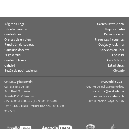
Régimen Legal
Correo institucional
Talento humano
Mapa del sitio
Contratación
Redes sociales
Ofertas de empleo
Preguntas frecuentes
Rendición de cuentas
Quejas y reclamos
Concurso docente
Servicios en línea
Pago virtual
Encuesta
Control interno
Contáctenos
Calidad
Estadísticas
Buzón de notificaciones
Glosario
Contacto página web:
© Copyright 2021
Carrera 45 # 26-85
Algunos derechos reservados.
Edif. Uriel Gutiérrez
unradio_nal@unal.edu.co
Bogotá D.C., Colombia
Acerca de este sitio web
(+57) 601 4068888 - (+57) 601 3165000
Actualización: 24/07/2026
Ext. 18104 - Línea Gratuita Nacional: 01 8000
912 597