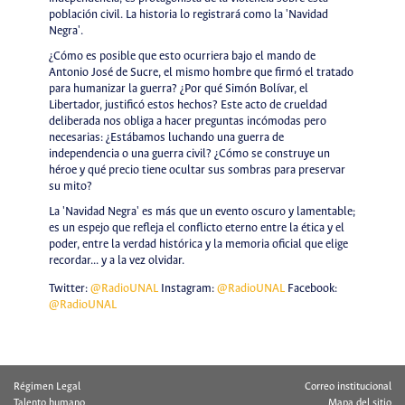
población civil. La historia lo registrará como la 'Navidad
Negra'.
¿Cómo es posible que esto ocurriera bajo el mando de
Antonio José de Sucre, el mismo hombre que firmó el tratado
para humanizar la guerra? ¿Por qué Simón Bolívar, el
Libertador, justificó estos hechos? Este acto de crueldad
deliberada nos obliga a hacer preguntas incómodas pero
necesarias: ¿Estábamos luchando una guerra de
independencia o una guerra civil? ¿Cómo se construye un
héroe y qué precio tiene ocultar sus sombras para preservar
su mito?
La 'Navidad Negra' es más que un evento oscuro y lamentable;
es un espejo que refleja el conflicto eterno entre la ética y el
poder, entre la verdad histórica y la memoria oficial que elige
recordar... y a la vez olvidar.
Twitter:
@RadioUNAL
Instagram:
@RadioUNAL
Facebook:
@RadioUNAL
Régimen Legal
Correo institucional
Talento humano
Mapa del sitio