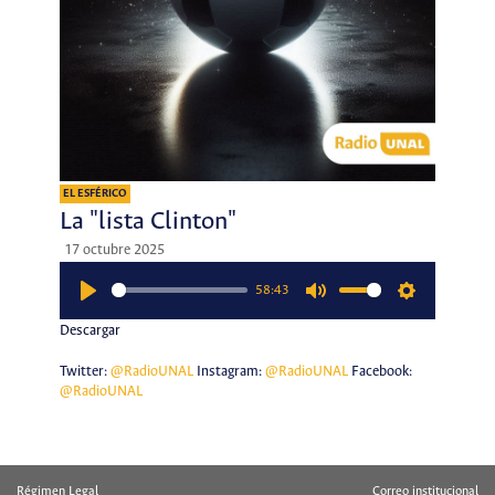
EL ESFÉRICO
La "lista Clinton"
17 octubre 2025
58:43
Play
Mute
Settings
Descargar
Twitter:
@RadioUNAL
Instagram:
@RadioUNAL
Facebook:
@RadioUNAL
Régimen Legal
Correo institucional