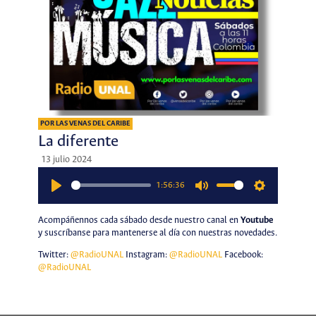
POR LAS VENAS DEL CARIBE
La diferente
13 julio 2024
1:56:36
Play
Mute
Settings
Acompáñennos cada sábado desde nuestro canal en
Youtube
y suscríbanse para mantenerse al día con nuestras novedades.
Twitter:
@RadioUNAL
Instagram:
@RadioUNAL
Facebook:
@RadioUNAL