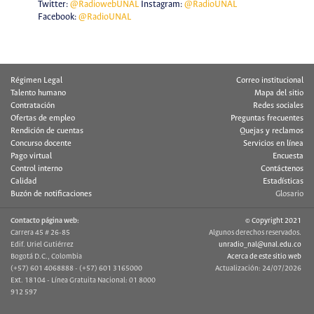
Twitter:
@RadiowebUNAL
Instagram:
@RadioUNAL
Facebook:
@RadioUNAL
Régimen Legal
Correo institucional
Talento humano
Mapa del sitio
Contratación
Redes sociales
Ofertas de empleo
Preguntas frecuentes
Rendición de cuentas
Quejas y reclamos
Concurso docente
Servicios en línea
Pago virtual
Encuesta
Control interno
Contáctenos
Calidad
Estadísticas
Buzón de notificaciones
Glosario
Contacto página web:
© Copyright 2021
Carrera 45 # 26-85
Algunos derechos reservados.
Edif. Uriel Gutiérrez
unradio_nal@unal.edu.co
Bogotá D.C., Colombia
Acerca de este sitio web
(+57) 601 4068888 - (+57) 601 3165000
Actualización: 24/07/2026
Ext. 18104 - Línea Gratuita Nacional: 01 8000
912 597