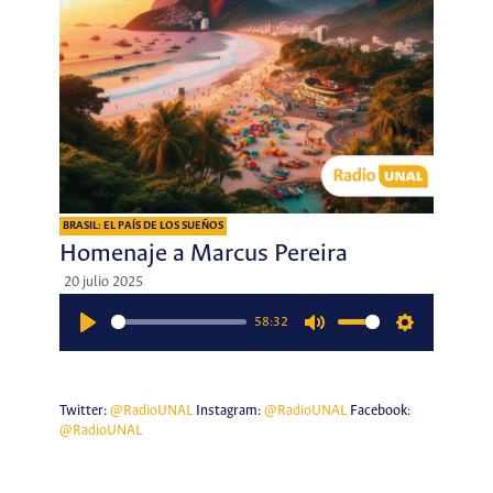
BRASIL: EL PAÍS DE LOS SUEÑOS
Homenaje a Marcus Pereira
20 julio 2025
58:32
Play
Mute
Settings
Twitter:
@RadioUNAL
Instagram:
@RadioUNAL
Facebook:
@RadioUNAL