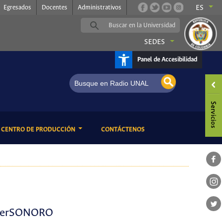
Egresados
Docentes
Administrativos
ES
SEDES
Panel de Accesibilidad
o UNAL, somos música
ENT)
(CURRENT)
CENTRO DE PRODUCCIÓN
CONTÁCTENOS
onverSONORO