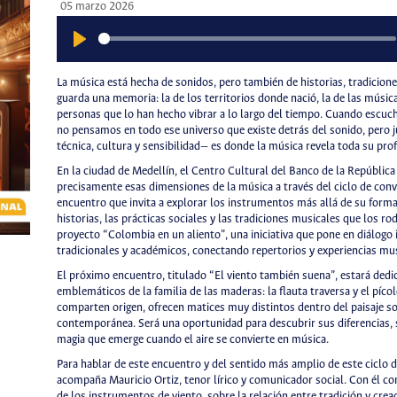
05 marzo 2026
Play
La música está hecha de sonidos, pero también de historias, tradicion
guarda una memoria: la de los territorios donde nació, la de las músic
personas que lo han hecho vibrar a lo largo del tiempo. Cuando esc
no pensamos en todo ese universo que existe detrás del sonido, pero j
técnica, cultura y sensibilidad— es donde la música revela toda su pro
En la ciudad de Medellín, el Centro Cultural del Banco de la República
precisamente esas dimensiones de la música a través del ciclo de c
encuentro que invita a explorar los instrumentos más allá de su form
historias, las prácticas sociales y las tradiciones musicales que los rod
proyecto “Colombia en un aliento”, una iniciativa que pone en diálog
tradicionales y académicos, conectando repertorios y experiencias mu
El próximo encuentro, titulado “El viento también suena”, estará ded
emblemáticos de la familia de las maderas: la flauta traversa y el píco
comparten origen, ofrecen matices muy distintos dentro del paisaje so
contemporánea. Será una oportunidad para descubrir sus diferencias, s
magia que emerge cuando el aire se convierte en música.
Para hablar de este encuentro y del sentido más amplio de este ciclo 
acompaña Mauricio Ortiz, tenor lírico y comunicador social. Con él c
de los instrumentos de viento, sobre la relación entre tradición y cre