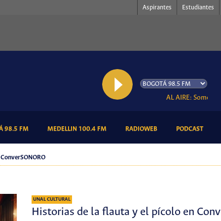
Aspirantes
Estudiantes
AL AIRE: Somos Radi
(CURRENT)
(CURRENT)
(CURRENT)
(CURR
 98.5 FM
MEDELLIN 100.4 FM
RADIOWEB
PODCAST
o en ConverSONORO
UNAL CULTURAL
Historias de la flauta y el pícolo en C