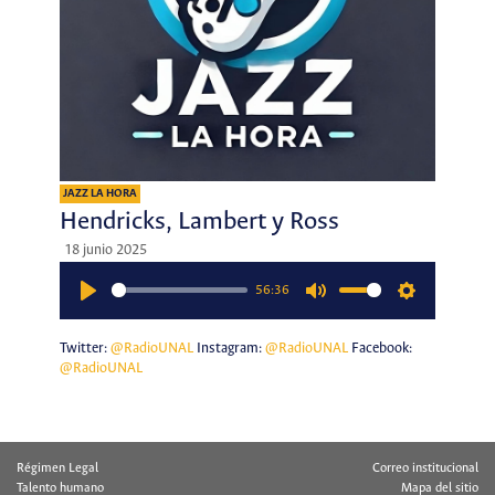
JAZZ LA HORA
Hendricks, Lambert y Ross
18 junio 2025
56:36
Play
Mute
Settings
Twitter:
@RadioUNAL
Instagram:
@RadioUNAL
Facebook:
@RadioUNAL
Régimen Legal
Correo institucional
Talento humano
Mapa del sitio