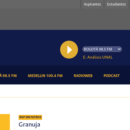
Aspirantes
Estudiantes
AL AIRE: Análisis UNAL
(CURRENT)
(CURRENT)
(CURRENT)
(CURR
 98.5 FM
MEDELLIN 100.4 FM
RADIOWEB
PODCAST
RAP SIN FILTROS
Granuja