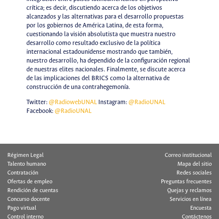
crítica; es decir, discutiendo acerca de los objetivos
alcanzados y las alternativas para el desarrollo propuestas
por los gobiernos de América Latina, de esta forma,
cuestionando la visión absolutista que muestra nuestro
desarrollo como resultado exclusivo de la política
internacional estadounidense mostrando que también,
nuestro desarrollo, ha dependido de la configuración regional
de nuestras elites nacionales. Finalmente, se discute acerca
de las implicaciones del BRICS como la alternativa de
construcción de una contrahegemonía.
Twitter:
@RadiowebUNAL
Instagram:
@RadioUNAL
Facebook:
@RadioUNAL
Régimen Legal
Correo institucional
Talento humano
Mapa del sitio
Contratación
Redes sociales
Ofertas de empleo
Preguntas frecuentes
Rendición de cuentas
Quejas y reclamos
Concurso docente
Servicios en línea
Pago virtual
Encuesta
Control interno
Contáctenos