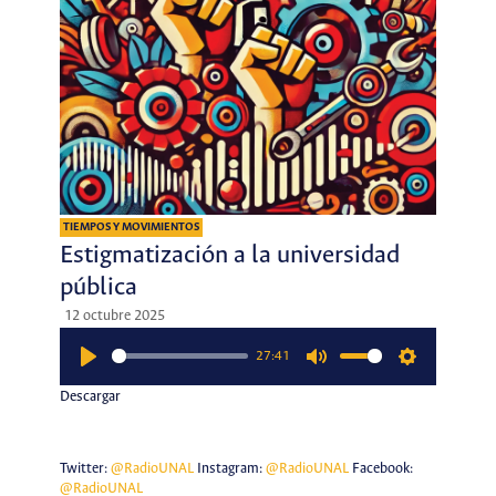
TIEMPOS Y MOVIMIENTOS
Estigmatización a la universidad
pública
12 octubre 2025
27:41
Play
Mute
Settings
Descargar
Twitter:
@RadioUNAL
Instagram:
@RadioUNAL
Facebook:
@RadioUNAL