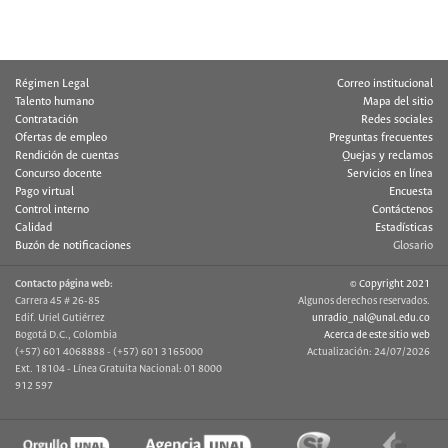
Régimen Legal
Correo institucional
Talento humano
Mapa del sitio
Contratación
Redes sociales
Ofertas de empleo
Preguntas frecuentes
Rendición de cuentas
Quejas y reclamos
Concurso docente
Servicios en línea
Pago virtual
Encuesta
Control interno
Contáctenos
Calidad
Estadísticas
Buzón de notificaciones
Glosario
Contacto página web:
© Copyright 2021
Carrera 45 # 26-85
Algunos derechos reservados.
Edif. Uriel Gutiérrez
unradio_nal@unal.edu.co
Bogotá D.C., Colombia
Acerca de este sitio web
(+57) 601 4068888 - (+57) 601 3165000
Actualización: 24/07/2026
Ext. 18104 - Línea Gratuita Nacional: 01 8000
912 597