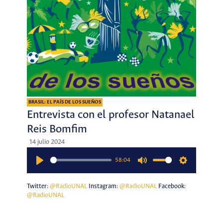
BRASIL: EL PAÍS DE LOS SUEÑOS
Entrevista con el profesor Natanael
Reis Bomfim
14 julio 2024
58:04
Play
Mute
Settings
Twitter:
@RadioUNAL
Instagram:
@RadioUNAL
Facebook:
@RadioUNAL