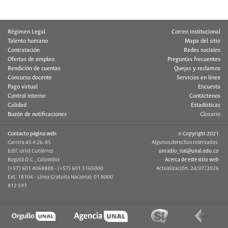
Régimen Legal
Correo institucional
Talento humano
Mapa del sitio
Contratación
Redes sociales
Ofertas de empleo
Preguntas frecuentes
Rendición de cuentas
Quejas y reclamos
Concurso docente
Servicios en línea
Pago virtual
Encuesta
Control interno
Contáctenos
Calidad
Estadísticas
Buzón de notificaciones
Glosario
Contacto página web:
© Copyright 2021
Carrera 45 # 26-85
Algunos derechos reservados.
Edif. Uriel Gutiérrez
unradio_nal@unal.edu.co
Bogotá D.C., Colombia
Acerca de este sitio web
(+57) 601 4068888 - (+57) 601 3165000
Actualización: 24/07/2026
Ext. 18104 - Línea Gratuita Nacional: 01 8000
912 597