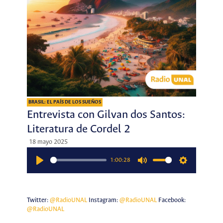
BRASIL: EL PAÍS DE LOS SUEÑOS
Entrevista con Gilvan dos Santos:
Literatura de Cordel 2
18 mayo 2025
1:00:28
Play
Mute
Settings
Twitter:
@RadioUNAL
Instagram:
@RadioUNAL
Facebook:
@RadioUNAL