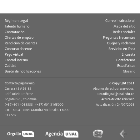
Régimen Legal
Correo institucional
Talento humano
Mapa del sitio
Contratación
Redes sociales
Ofertas de empleo
Preguntas frecuentes
Rendición de cuentas
Quejas y reclamos
Concurso docente
Servicios en línea
Pago virtual
Encuesta
Control interno
Contáctenos
Calidad
Estadísticas
Buzón de notificaciones
Glosario
Contacto página web:
© Copyright 2021
Carrera 45 # 26-85
Algunos derechos reservados.
Edif. Uriel Gutiérrez
unradio_nal@unal.edu.co
Bogotá D.C., Colombia
Acerca de este sitio web
(+57) 601 4068888 - (+57) 601 3165000
Actualización: 24/07/2026
Ext. 18104 - Línea Gratuita Nacional: 01 8000
912 597