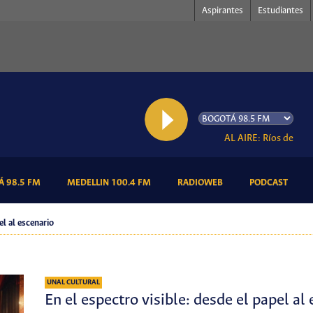
Aspirantes
Estudiantes
AL AIRE: Ríos de Babilo
(CURRENT)
(CURRENT)
(CURRENT)
(CURR
 98.5 FM
MEDELLIN 100.4 FM
RADIOWEB
PODCAST
el al escenario
UNAL CULTURAL
En el espectro visible: desde el papel al