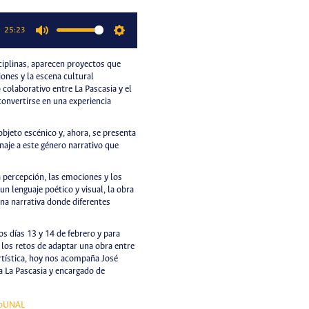
25:23
Mute
Settings
ciplinas, aparecen proyectos que
iones y la escena cultural
 colaborativo entre La Pascasia y el
onvertirse en una experiencia
bjeto escénico y, ahora, se presenta
aje a este género narrativo que
a percepción, las emociones y los
 un lenguaje poético y visual, la obra
na narrativa donde diferentes
s días 13 y 14 de febrero y para
 los retos de adaptar una obra entre
artística, hoy nos acompaña José
a La Pascasia y encargado de
oUNAL