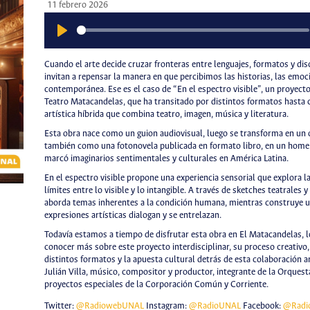
11 febrero 2026
Play
Cuando el arte decide cruzar fronteras entre lenguajes, formatos y dis
invitan a repensar la manera en que percibimos las historias, las emoc
contemporánea. Ese es el caso de “En el espectro visible”, un proyecto
Teatro Matacandelas, que ha transitado por distintos formatos hasta c
artística híbrida que combina teatro, imagen, música y literatura.
Esta obra nace como un guion audiovisual, luego se transforma en un o
también como una fotonovela publicada en formato libro, en un homen
marcó imaginarios sentimentales y culturales en América Latina.
En el espectro visible propone una experiencia sensorial que explora l
límites entre lo visible y lo intangible. A través de sketches teatrales y
aborda temas inherentes a la condición humana, mientras construye u
expresiones artísticas dialogan y se entrelazan.
Todavía estamos a tiempo de disfrutar esta obra en El Matacandelas, lo
conocer más sobre este proyecto interdisciplinar, su proceso creativo,
distintos formatos y la apuesta cultural detrás de esta colaboración 
Julián Villa, músico, compositor y productor, integrante de la Orquest
proyectos especiales de la Corporación Común y Corriente.
Twitter:
@RadiowebUNAL
Instagram:
@RadioUNAL
Facebook:
@Radi