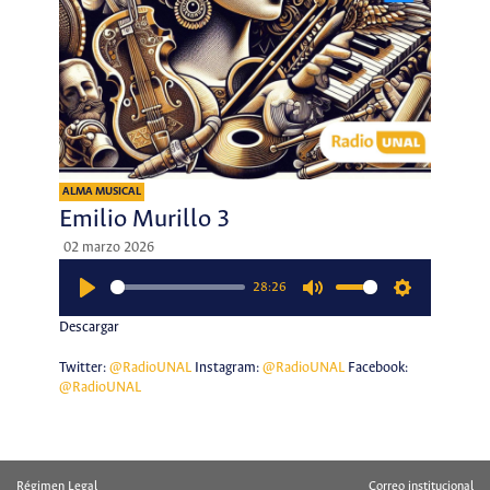
ALMA MUSICAL
Emilio Murillo 3
02 marzo 2026
28:26
Play
Mute
Settings
Descargar
Twitter:
@RadioUNAL
Instagram:
@RadioUNAL
Facebook:
@RadioUNAL
Régimen Legal
Correo institucional