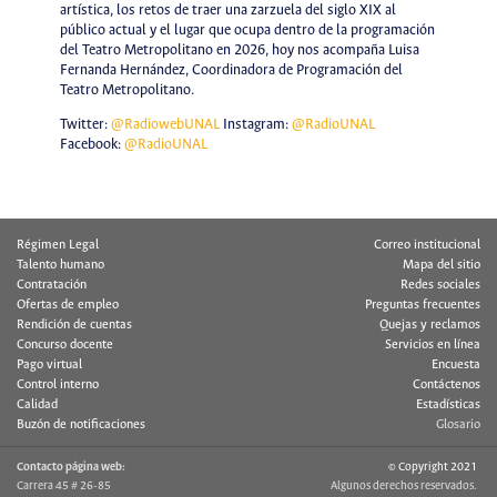
artística, los retos de traer una zarzuela del siglo XIX al
público actual y el lugar que ocupa dentro de la programación
del Teatro Metropolitano en 2026, hoy nos acompaña Luisa
Fernanda Hernández, Coordinadora de Programación del
Teatro Metropolitano.
Twitter:
@RadiowebUNAL
Instagram:
@RadioUNAL
Facebook:
@RadioUNAL
Régimen Legal
Correo institucional
Talento humano
Mapa del sitio
Contratación
Redes sociales
Ofertas de empleo
Preguntas frecuentes
Rendición de cuentas
Quejas y reclamos
Concurso docente
Servicios en línea
Pago virtual
Encuesta
Control interno
Contáctenos
Calidad
Estadísticas
Buzón de notificaciones
Glosario
Contacto página web:
© Copyright 2021
Carrera 45 # 26-85
Algunos derechos reservados.