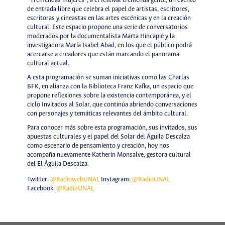
“Tremendas mujeres”, a el festival tremenda gente, un evento
de entrada libre que celebra el papel de artistas, escritores,
escritoras y cineastas en las artes escénicas y en la creación
cultural. Este espacio propone una serie de conversatorios
moderados por la documentalista Marta Hincapié y la
investigadora María Isabel Abad, en los que el público podrá
acercarse a creadores que están marcando el panorama
cultural actual.
A esta programación se suman iniciativas como las Charlas
BFK, en alianza con la Biblioteca Franz Kafka, un espacio que
propone reflexiones sobre la existencia contemporánea, y el
ciclo Invitados al Solar, que continúa abriendo conversaciones
con personajes y temáticas relevantes del ámbito cultural.
Para conocer más sobre esta programación, sus invitados, sus
apuestas culturales y el papel del Solar del Águila Descalza
como escenario de pensamiento y creación, hoy nos
acompaña nuevamente Katherin Monsalve, gestora cultural
del El Águila Descalza.
Twitter:
@RadiowebUNAL
Instagram:
@RadioUNAL
Facebook:
@RadioUNAL