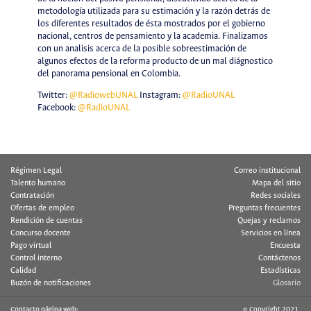
metodología utilizada para su estimación y la razón detrás de
los diferentes resultados de ésta mostrados por el gobierno
nacional, centros de pensamiento y la academia. Finalizamos
con un analisis acerca de la posible sobreestimación de
algunos efectos de la reforma producto de un mal diágnostico
del panorama pensional en Colombia.
Twitter:
@RadiowebUNAL
Instagram:
@RadioUNAL
Facebook:
@RadioUNAL
Régimen Legal
Correo institucional
Talento humano
Mapa del sitio
Contratación
Redes sociales
Ofertas de empleo
Preguntas frecuentes
Rendición de cuentas
Quejas y reclamos
Concurso docente
Servicios en línea
Pago virtual
Encuesta
Control interno
Contáctenos
Calidad
Estadísticas
Buzón de notificaciones
Glosario
Contacto página web:
© Copyright 2021