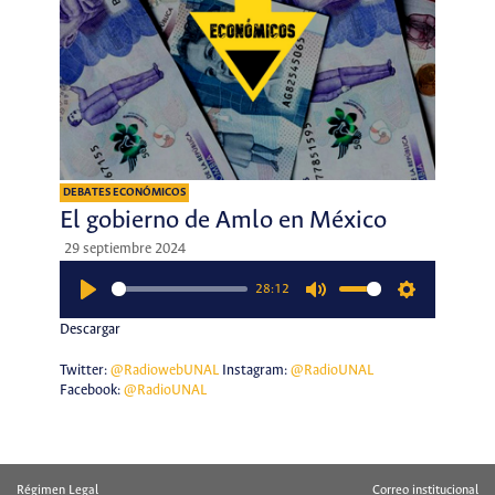
DEBATES ECONÓMICOS
El gobierno de Amlo en México
29 septiembre 2024
28:12
Play
Mute
Settings
Descargar
Twitter:
@RadiowebUNAL
Instagram:
@RadioUNAL
Facebook:
@RadioUNAL
Régimen Legal
Correo institucional