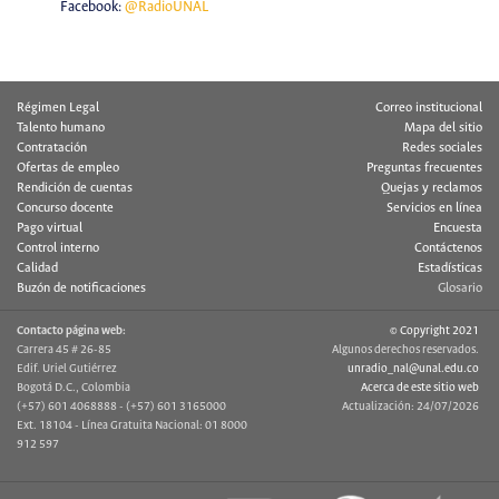
Facebook:
@RadioUNAL
Régimen Legal
Correo institucional
Talento humano
Mapa del sitio
Contratación
Redes sociales
Ofertas de empleo
Preguntas frecuentes
Rendición de cuentas
Quejas y reclamos
Concurso docente
Servicios en línea
Pago virtual
Encuesta
Control interno
Contáctenos
Calidad
Estadísticas
Buzón de notificaciones
Glosario
Contacto página web:
© Copyright 2021
Carrera 45 # 26-85
Algunos derechos reservados.
Edif. Uriel Gutiérrez
unradio_nal@unal.edu.co
Bogotá D.C., Colombia
Acerca de este sitio web
(+57) 601 4068888 - (+57) 601 3165000
Actualización: 24/07/2026
Ext. 18104 - Línea Gratuita Nacional: 01 8000
912 597