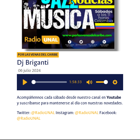
POR LAS VENAS DEL CARIBE
Dj Briganti
06 julio 2024
1:58:33
Play
Mute
Settings
Acompáñennos cada sábado desde nuestro canal en
Youtube
y suscríbanse para mantenerse al día con nuestras novedades.
Twitter:
@RadioUNAL
Instagram:
@RadioUNAL
Facebook:
@RadioUNAL