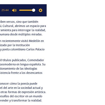
25:44
Mute
Settings
riben versos, sino que también
L Cultural, abrimos un espacio para
amienta para interrogar la realidad,
d humana desde múltiples miradas.
n recientemente visitó Medellín en
zado por la Institución
r y poeta colombiano Carlos Palacio
 40 títulos publicados, Comendador
a posmoderna en lengua española. Su
estionamiento de las ideologías
sistencia frente a los desencantos
conocer cómo la poesía puede
el del arte en la sociedad actual y
 otras formas de expresión artística.
esafíos del escritor en un mundo
render y transformar la realidad.