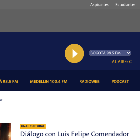
Aspirantes
Estudiantes
AL AIRE: Con Alm
(CURRENT)
(CURRENT)
(CURRENT)
(CURR
 98.5 FM
MEDELLIN 100.4 FM
RADIOWEB
PODCAST
or
UNAL CULTURAL
Diálogo con Luis Felipe Comendador