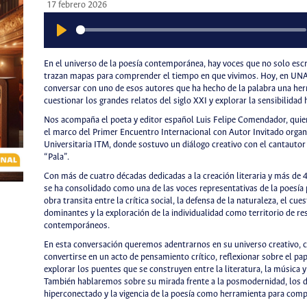
17 febrero 2026
Play
En el universo de la poesía contemporánea, hay voces que no solo esc
trazan mapas para comprender el tiempo en que vivimos. Hoy, en UNA
conversar con uno de esos autores que ha hecho de la palabra una herr
cuestionar los grandes relatos del siglo XXI y explorar la sensibilida
Nos acompaña el poeta y editor español Luis Felipe Comendador, quie
el marco del Primer Encuentro Internacional con Autor Invitado organi
Universitaria ITM, donde sostuvo un diálogo creativo con el cantauto
“Pala”.
Con más de cuatro décadas dedicadas a la creación literaria y más de
se ha consolidado como una de las voces representativas de la poesí
obra transita entre la crítica social, la defensa de la naturaleza, el cu
dominantes y la exploración de la individualidad como territorio de re
contemporáneos.
En esta conversación queremos adentrarnos en su universo creativo, 
convertirse en un acto de pensamiento crítico, reflexionar sobre el pap
explorar los puentes que se construyen entre la literatura, la música y
También hablaremos sobre su mirada frente a la posmodernidad, los d
hiperconectado y la vigencia de la poesía como herramienta para comp