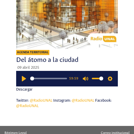
AGENDA TERRITORIAL
Del átomo a la ciudad
09 abril 2025
59:59
Play
Mute
Settings
Descargar
Twitter:
@RadioUNAL
Instagram:
@RadioUNAL
Facebook:
@RadioUNAL
Régimen Legal
Correo institucional