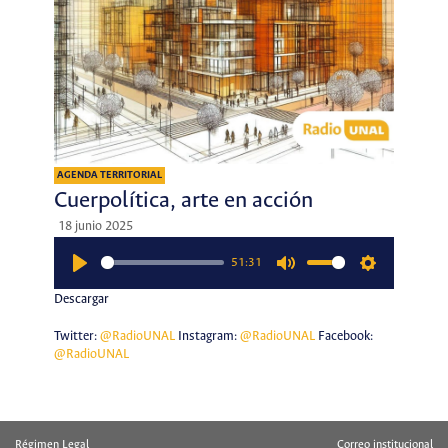
AGENDA TERRITORIAL
Cuerpolítica, arte en acción
18 junio 2025
51:31
Play
Mute
Settings
Descargar
Twitter:
@RadioUNAL
Instagram:
@RadioUNAL
Facebook:
@RadioUNAL
Régimen Legal
Correo institucional