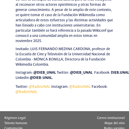
al reconocer otros actores epistémicos y otras formas de
generar conocimiento. A pesar de lo amplio de este contexto,
se quiere tomar el caso de la Fundación Wikimedia como
articuladora de estos esfuerzos y las distintas actividades que
han llevado a cabo con instituciones universitarias. En
particular también se hará referencia a la pasada Wikiconf que
convocó a una comunidad amplia en estos temas en
noviembre 2025.
Invitado: LUIS FERNANDO MEDINA CARDONA, profesor de
la Escuela de Cine y Televisión de la Universidad Nacional de
Colombia - MÓNICA BONILLA, Directora de la Fundación
Wikimedia Colombia.
Instagram:
@DIEB_UNAL
Twitter
:
@DIEB_UNAL
Facebook:
DIEB.UNAL
LinkedIn
@DIEB-UNAL
.
Twitter:
@RadioUNAL
Instagram:
@RadioUNAL
Facebook:
@RadioUNAL
Régimen Legal
Correo institucional
Talento humano
Mapa del sitio
Contratación
Redes sociales