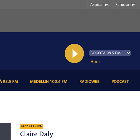
Aspirantes
Estudiantes
AL AIRE: Jazz la Hora
(CURRENT)
(CURRENT)
(CURRENT)
(CURR
 98.5 FM
MEDELLIN 100.4 FM
RADIOWEB
PODCAST
JAZZ LA HORA
Claire Daly