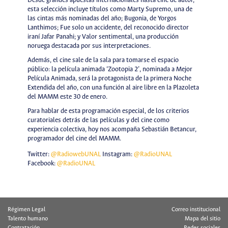
Desde grandes apuestas internacionales hasta cine de autor,
esta selección incluye títulos como Marty Supremo, una de
las cintas más nominadas del año; Bugonia, de Yorgos
Lanthimos; Fue solo un accidente, del reconocido director
iraní Jafar Panahi; y Valor sentimental, una producción
noruega destacada por sus interpretaciones.
Además, el cine sale de la sala para tomarse el espacio
público: la película animada ‘Zootopia 2’, nominada a Mejor
Película Animada, será la protagonista de la primera Noche
Extendida del año, con una función al aire libre en la Plazoleta
del MAMM este 30 de enero.
Para hablar de esta programación especial, de los criterios
curatoriales detrás de las películas y del cine como
experiencia colectiva, hoy nos acompaña Sebastián Betancur,
programador del cine del MAMM.
Twitter:
@RadiowebUNAL
Instagram:
@RadioUNAL
Facebook:
@RadioUNAL
Régimen Legal
Correo institucional
Talento humano
Mapa del sitio
Contratación
Redes sociales