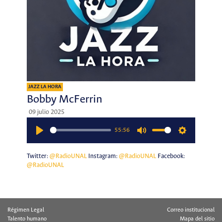
JAZZ LA HORA
Bobby McFerrin
09 julio 2025
55:56
Play
Mute
Settings
Twitter:
@RadioUNAL
Instagram:
@RadioUNAL
Facebook:
@RadioUNAL
Régimen Legal
Correo institucional
Talento humano
Mapa del sitio