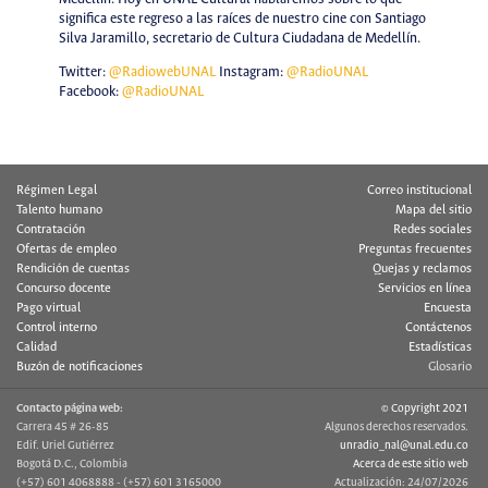
significa este regreso a las raíces de nuestro cine con Santiago
Silva Jaramillo, secretario de Cultura Ciudadana de Medellín.
Twitter:
@RadiowebUNAL
Instagram:
@RadioUNAL
Facebook:
@RadioUNAL
Régimen Legal
Correo institucional
Talento humano
Mapa del sitio
Contratación
Redes sociales
Ofertas de empleo
Preguntas frecuentes
Rendición de cuentas
Quejas y reclamos
Concurso docente
Servicios en línea
Pago virtual
Encuesta
Control interno
Contáctenos
Calidad
Estadísticas
Buzón de notificaciones
Glosario
Contacto página web:
© Copyright 2021
Carrera 45 # 26-85
Algunos derechos reservados.
Edif. Uriel Gutiérrez
unradio_nal@unal.edu.co
Bogotá D.C., Colombia
Acerca de este sitio web
(+57) 601 4068888 - (+57) 601 3165000
Actualización: 24/07/2026