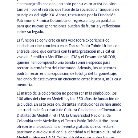
cinematografía nacional, no solo por su valor artístico, sino
también por el retrato que hace de la sociedad antioqueña de
principios del siglo XX. Ahora, restaurada por la Fundación
Patrimonio Fílmico Colombiano, regresa a la gran pantalla
para que nuevas generaciones puedan disfrutarla y reflexionar
sobre su legado.
La función se convierte en una verdadera experiencia de
ciudad: un cine-concierto en el Teatro Pablo Tobón Uribe, con
entrada libre, que contará con la interpretación musical en
vivo del Semillero MotiFilm del ITM y el Ensamble ARCOB,
quienes han compuesto una banda sonora especial para
recrear la atmósfera del cine mudo. Además, los asistentes
podrán recorrer una exposición de fotofija del largometraje,
haciendo de este evento un encuentro entre historia, música y
memoria.
El marco de la celebración no podría ser más simbólico: los
100 años del cine en Medellín y los 350 años de fundación de
la ciudad. En esta ocasión, distintas instituciones se han unido
–entre ellas la Secretaría de Cultura Ciudadana, la Cinemateca
Distrital de Medellín, el ITM, la Universidad Nacional de
Colombia sede Medellín y el Teatro Pablo Tobón Uribe– para
ofrecerle a la ciudadanía un evento gratuito que conecta el
patrimonio audiovisual con la identidad y el futuro cultural de
Medellín. Hoy en UNAL Cultural hablaremos sobre lo que