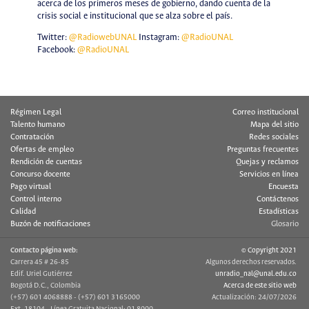
acerca de los primeros meses de gobierno, dando cuenta de la
crisis social e institucional que se alza sobre el país.
Twitter:
@RadiowebUNAL
Instagram:
@RadioUNAL
Facebook:
@RadioUNAL
Régimen Legal
Correo institucional
Talento humano
Mapa del sitio
Contratación
Redes sociales
Ofertas de empleo
Preguntas frecuentes
Rendición de cuentas
Quejas y reclamos
Concurso docente
Servicios en línea
Pago virtual
Encuesta
Control interno
Contáctenos
Calidad
Estadísticas
Buzón de notificaciones
Glosario
Contacto página web:
© Copyright 2021
Carrera 45 # 26-85
Algunos derechos reservados.
Edif. Uriel Gutiérrez
unradio_nal@unal.edu.co
Bogotá D.C., Colombia
Acerca de este sitio web
(+57) 601 4068888 - (+57) 601 3165000
Actualización: 24/07/2026
Ext. 18104 - Línea Gratuita Nacional: 01 8000