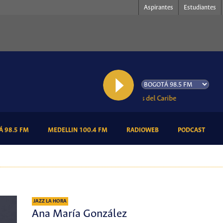
Aspirantes
Estudiantes
AL AIRE: Por las Venas del Caribe
(CURRENT)
(CURRENT)
(CURRENT)
(CURR
 98.5 FM
MEDELLIN 100.4 FM
RADIOWEB
PODCAST
JAZZ LA HORA
Ana María González