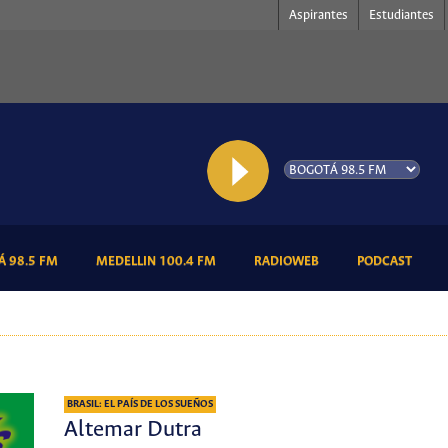
Aspirantes
Estudiantes
(CURRENT)
(CURRENT)
(CURRENT)
(CURR
 98.5 FM
MEDELLIN 100.4 FM
RADIOWEB
PODCAST
BRASIL: EL PAÍS DE LOS SUEÑOS
Altemar Dutra