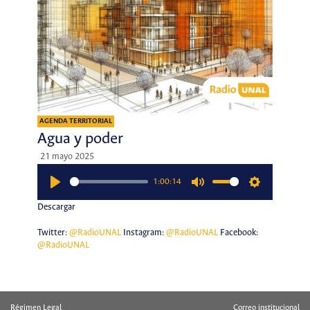
AGENDA TERRITORIAL
Agua y poder
21 mayo 2025
1:00:14
Play
Mute
Settings
Descargar
Twitter:
@RadioUNAL
Instagram:
@RadioUNAL
Facebook:
@RadioUNAL
Régimen Legal
Correo institucional