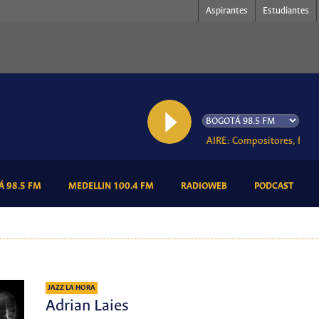
Aspirantes
Estudiantes
AL AIRE: Compositores, formas y
(CURRENT)
(CURRENT)
(CURRENT)
(CURR
 98.5 FM
MEDELLIN 100.4 FM
RADIOWEB
PODCAST
JAZZ LA HORA
Adrian Laies