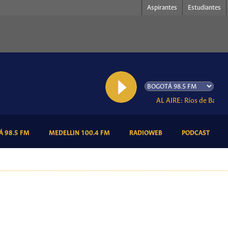
Aspirantes
Estudiantes
AL AIRE: Ríos de Babilonia
(CURRENT)
(CURRENT)
(CURRENT)
(CURR
 98.5 FM
MEDELLIN 100.4 FM
RADIOWEB
PODCAST