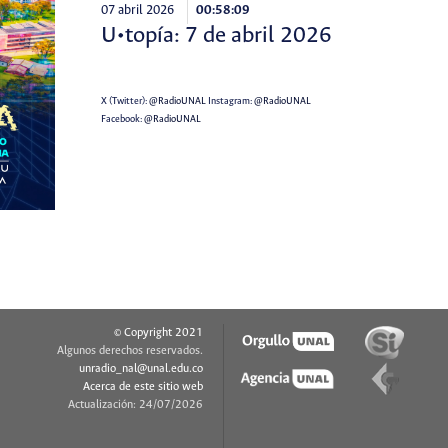
07 abril 2026
00:58:09
U•topía: 7 de abril 2026
X (Twitter):
@RadioUNAL
Instagram:
@RadioUNAL
Facebook:
@RadioUNAL
© Copyright 2021
Algunos derechos reservados.
unradio_nal@unal.edu.co
Acerca de este sitio web
Actualización: 24/07/2026