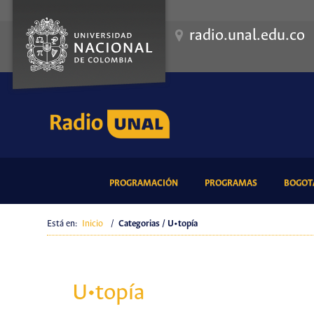
radio.unal.edu.co
(CURRENT)
(CURRENT)
PROGRAMACIÓN
PROGRAMAS
BOGOTÁ
Está en:
Inicio
/
Categorias / U•topía
U•topía