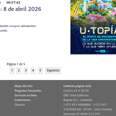
6
00:57:42
: 8 de abril 2026
ioUNAL
Instagram:
@RadioUNAL
ioUNAL
Página 1 de 5
1
2
3
4
5
Siguiente
Mapa del sitio
Contacto página web:
Preguntas frecuentes
Carrera 45 # 26-85
Servicios en línea
Edif. Uriel Gutiérrez
Contáctenos
Bogotá D.C., Colombia
Glosario
(+57) 601 4068888 - (+57) 601
3165000 Ext. 18104 - Línea Gratuita
Nacional: 01 8000 912 597