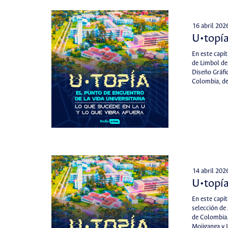
16 abril 202
U•topía
En este capí
de Limbol de 
Diseño Gráfi
Colombia, de
14 abril 202
U•topía
En este capí
selección de
de Colombia.
Mojiganga y 