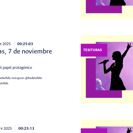
e 2025
00:25:03
as, 7 de noviembre
el papel protagónico
webUNAL
Instagram:
@RadioUNAL
ioUNAL
re 2025
00:25:13