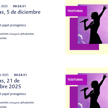
e 2025
00:24:31
as, 5 de diciembre
el papel protagónico
webUNAL
Instagram:
@RadioUNAL
ioUNAL
e 2025
00:24:31
as, 21 de
bre 2025
el papel protagónico
webUNAL
Instagram:
@RadioUNAL
ioUNAL