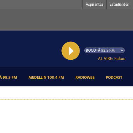
Aspirantes
Estudiantes
AL AIRE: Fukuoka
(CURRENT)
(CURRENT)
(CURRENT)
(CURR
 98.5 FM
MEDELLIN 100.4 FM
RADIOWEB
PODCAST