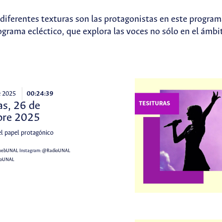
s diferentes texturas son las protagonistas en este progra
grama ecléctico, que explora las voces no sólo en el ámbi
e 2025
00:24:39
as, 26 de
bre 2025
el papel protagónico
webUNAL
Instagram:
@RadioUNAL
ioUNAL