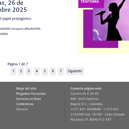
as, 26 de
mbre 2025
el papel protagónico
webUNAL
Instagram:
@RadioUNAL
ioUNAL
Página 1 de 7
1
2
3
4
5
6
7
Siguiente
Mapa del sitio
Contacto página web:
Preguntas frecuentes
Carrera 45 # 26-85
Servicios en línea
Edif. Uriel Gutiérrez
Contáctenos
Bogotá D.C., Colombia
Glosario
(+57) 601 4068888 - (+57) 601
3165000 Ext. 18104 - Línea Gratuita
Nacional: 01 8000 912 597