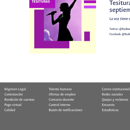
Tesitur
septie
La voz tiene 
Twitter:
@Radio
Facebook:
@Rad
Régimen Legal
Talento humano
Correo institucional
Contratación
Ofertas de empleo
Redes sociales
Rendición de cuentas
Concurso docente
Quejas y reclamos
Pago virtual
Control interno
Encuesta
Calidad
Buzón de notificaciones
Estadísticas