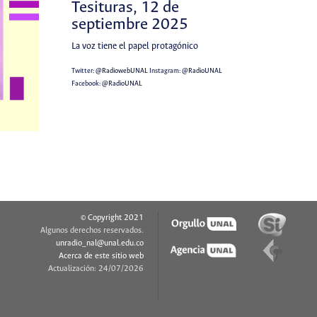
Tesituras, 12 de
septiembre 2025
La voz tiene el papel protagónico
Twitter:
@RadiowebUNAL
Instagram:
@RadioUNAL
Facebook:
@RadioUNAL
© Copyright 2021
Algunos derechos reservados.
unradio_nal@unal.edu.co
Acerca de este sitio web
Actualización: 24/07/2026