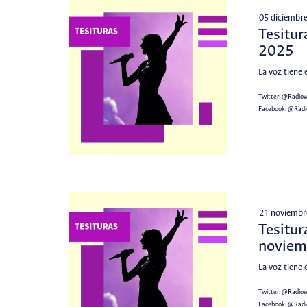
05 diciembr
Tesitur
2025
La voz tiene 
Twitter:
@Radio
Facebook:
@Rad
21 noviembr
Tesitur
noviem
La voz tiene 
Twitter:
@Radio
Facebook:
@Rad