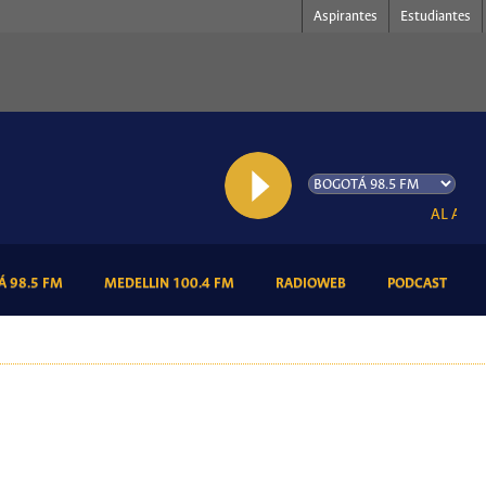
Aspirantes
Estudiantes
AL AIRE: La
(CURRENT)
(CURRENT)
(CURRENT)
(CURR
 98.5 FM
MEDELLIN 100.4 FM
RADIOWEB
PODCAST