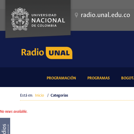
radio.unal.edu.co
(CURRENT)
(CURRENT)
PROGRAMACIÓN
PROGRAMAS
BOGOTÁ
Está en:
Inicio
/
Categorias
No news available.