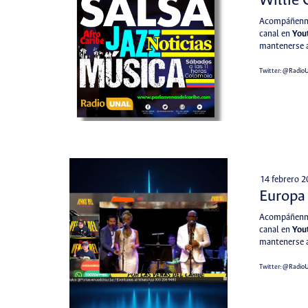
Willie 
Acompáñenno
canal en
You
mantenerse a
Twitter:
@Radio
14 febrero 
Europa 
Acompáñenno
canal en
You
mantenerse a
Twitter:
@Radio