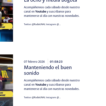
La ocho y media Bogotá
Acompáñennos cada sábado desde nuestro
canal en
Youtube
y suscríbanse para
mantenerse al día con nuestras novedades.
Twitter:
@RadioUNAL
Instagram:
@…
07 febrero 2026
01:58:23
Manteniendo el buen
sonido
Acompáñennos cada sábado desde nuestro
canal en
Youtube
y suscríbanse para
mantenerse al día con nuestras novedades.
Twitter:
@RadioUNAL
Instagram:
@…