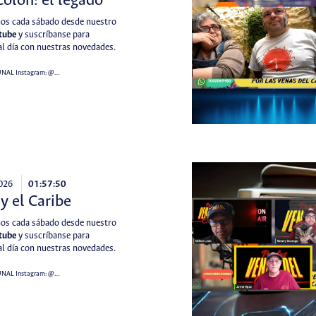
Colón: el legado
s cada sábado desde nuestro
tube
y suscríbanse para
l día con nuestras novedades.
UNAL
Instagram:
@…
2026
01:57:50
y el Caribe
s cada sábado desde nuestro
tube
y suscríbanse para
l día con nuestras novedades.
UNAL
Instagram:
@…