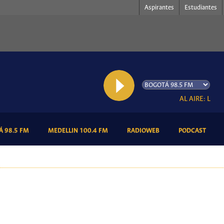
Aspirantes
Estudiantes
AL AIRE: Latin Jazz
(CURRENT)
(CURRENT)
(CURRENT)
(CURR
 98.5 FM
MEDELLIN 100.4 FM
RADIOWEB
PODCAST