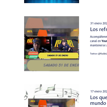
31 enero 20
Los ref
Acompáñenno
canal en
You
mantenerse a
Twitter:
@Radio
17 enero 20
Los que
mundo 