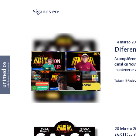
Síganos en:
14 marzo 20
Difere
Acompáñenno
canal en
You
mantenerse a
Twitter:
@Radio
28 febrero 