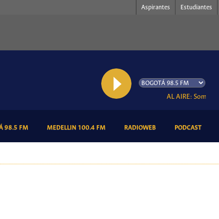
Aspirantes
Estudiantes
AL AIRE: Somos Ra
(CURRENT)
(CURRENT)
(CURRENT)
(CURR
 98.5 FM
MEDELLIN 100.4 FM
RADIOWEB
PODCAST