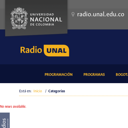
radio.unal.edu.co
(CURRENT)
(CURRENT)
PROGRAMACIÓN
PROGRAMAS
BOGOTÁ
Está en:
Inicio
/
Categorias
No news available.