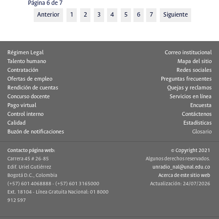
Página 6 de 7
Anterior
1
2
3
4
5
6
7
Siguiente
Régimen Legal
Correo institucional
Talento humano
Mapa del sitio
Contratación
Redes sociales
Ofertas de empleo
Preguntas frecuentes
Rendición de cuentas
Quejas y reclamos
Concurso docente
Servicios en línea
Pago virtual
Encuesta
Control interno
Contáctenos
Calidad
Estadísticas
Buzón de notificaciones
Glosario
Contacto página web:
© Copyright 2021
Carrera 45 # 26-85
Algunos derechos reservados.
Edif. Uriel Gutiérrez
unradio_nal@unal.edu.co
Bogotá D.C., Colombia
Acerca de este sitio web
(+57) 601 4068888 - (+57) 601 3165000
Actualización: 24/07/2026
Ext. 18104 - Línea Gratuita Nacional: 01 8000
912 597