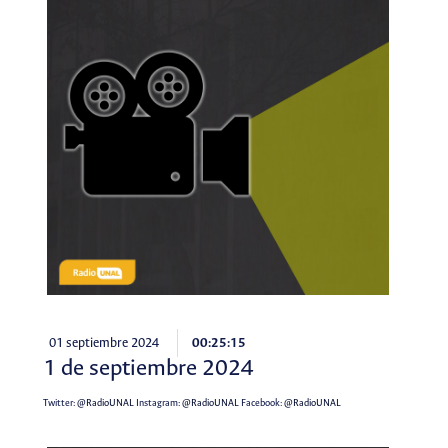
01 septiembre 2024
00:25:15
1 de septiembre 2024
Twitter:
@RadioUNAL
Instagram:
@RadioUNAL
Facebook:
@RadioUNAL