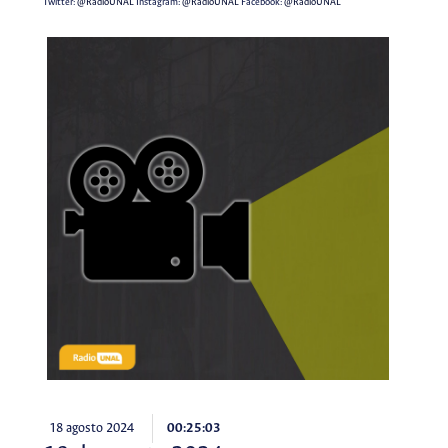
Twitter:
@RadioUNAL
Instagram:
@RadioUNAL
Facebook:
@RadioUNAL
18 agosto 2024
00:25:03