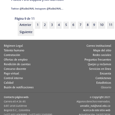
Twitter:
@RadioUNAL
Instagram:
@RadioUNAL
…
Página 9 de 11
Anterior
1
2
3
4
5
6
7
8
9
10
11
Siguiente
Régimen Legal
Correo institucional
Talento humano
Mapa del sitio
Contratación
Redes sociales
Ofertas de empleo
Preguntas frecuentes
Rendición de cuentas
Quejas y reclamos
Concurso docente
Servicios en línea
Pago virtual
Encuesta
Control interno
Contáctenos
Calidad
Estadísticas
Buzón de notificaciones
Glosario
Contacto página web:
© Copyright 2021
Carrera 45 # 26-85
Algunos derechos reservados.
Edif. Uriel Gutiérrez
unradio_nal@unal.edu.co
Bogotá D.C., Colombia
Acerca de este sitio web
(+57) 601 4068888 - (+57) 601 3165000
Actualización: 24/07/2026