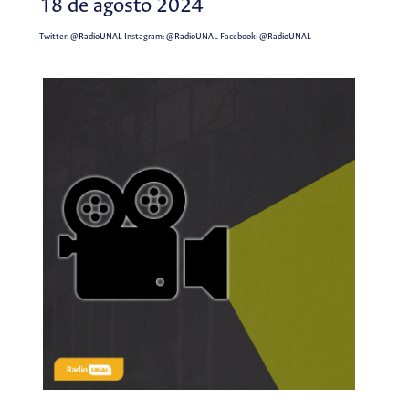
18 de agosto 2024
Twitter:
@RadioUNAL
Instagram:
@RadioUNAL
Facebook:
@RadioUNAL