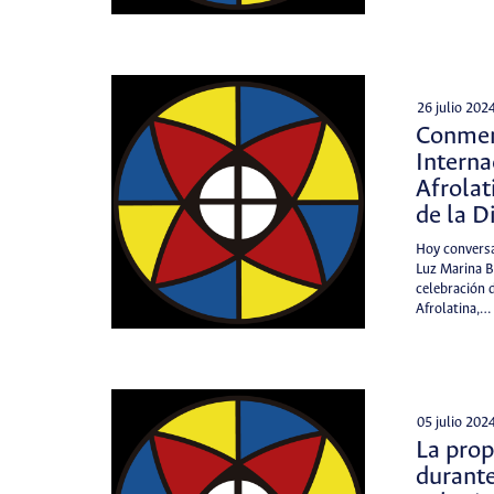
26 julio 202
Conmem
Interna
Afrolat
de la D
Hoy conversa
Luz Marina B
celebración d
Afrolatina,…
05 julio 202
La prop
durante