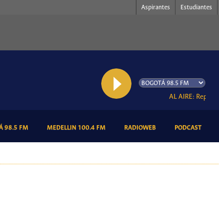
Aspirantes
Estudiantes
AL AIRE: Repertorio M
(CURRENT)
(CURRENT)
(CURRENT)
(CURR
 98.5 FM
MEDELLIN 100.4 FM
RADIOWEB
PODCAST