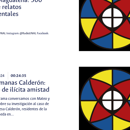
 Magdalena: 500
 relatos
ntales
UNAL
Instagram:
@RadioUNAL
Facebook:
024
00:24:35
rmanas Calderón:
 de ilícita amistad
grama conversamos con Mateo y
bre su investigación al caso de
esa Calderón, residentes de la
meda en…