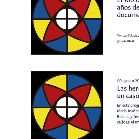
El Río
años de
docume
Twitter:
@Radio
@RadioUNAL
09 agosto 2
Las he
un caso
En este pro
María José so
Rosalía y Ter
calle La Ala