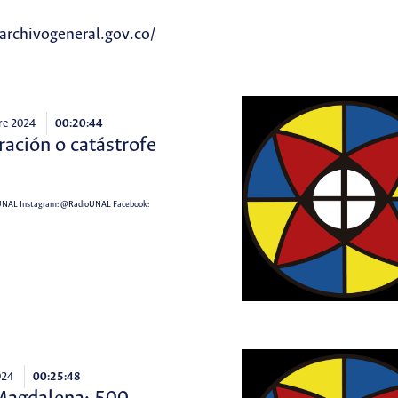
archivogeneral.gov.co/
re 2024
00:20:44
ación o catástrofe
UNAL
Instagram:
@RadioUNAL
Facebook:
024
00:25:48