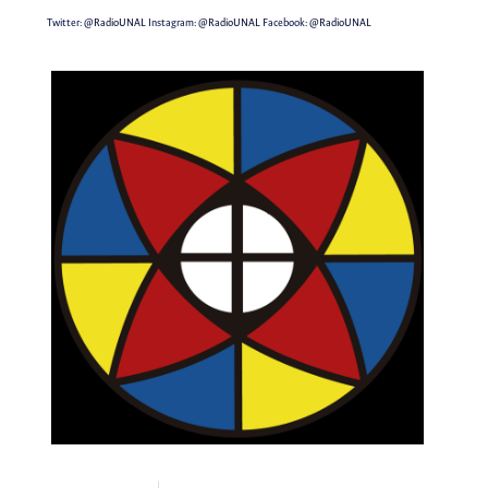
Twitter:
@RadioUNAL
Instagram:
@RadioUNAL
Facebook:
@RadioUNAL