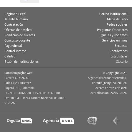
Régimen Legal
Correo institucional
Talento humano
Mapa del sitio
Contratación
Redes sociales
Ofertas de empleo
Preguntas frecuentes
Rendición de cuentas
Quejas y reclamos
Concurso docente
Servicios en línea
Pago virtual
Encuesta
Control interno
Contáctenos
Calidad
Estadísticas
Buzón de notificaciones
Glosario
Contacto página web:
© Copyright 2021
Carrera 45 # 26-85
Algunos derechos reservados.
Edif. Uriel Gutiérrez
unradio_nal@unal.edu.co
Bogotá D.C., Colombia
Acerca de este sitio web
(+57) 601 4068888 - (+57) 601 3165000
Actualización: 24/07/2026
Ext. 18104 - Línea Gratuita Nacional: 01 8000
912 597